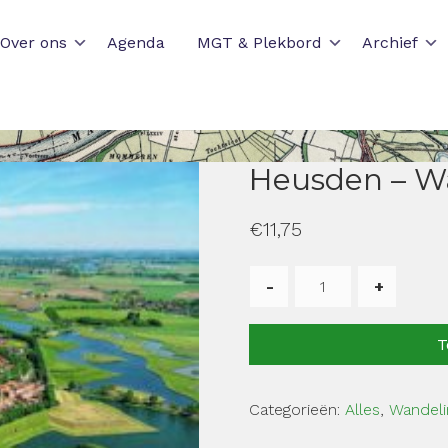
Over ons
Agenda
MGT & Plekbord
Archief
Heusden – Wa
€
11,75
Heusden
-
Wandeling
T
over
de
Wallen
Categorieën:
Alles
,
Wandeli
aantal