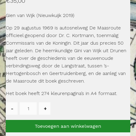
€
35,00
Gien van Wijk (Nieuwkuijk 2019)
Op 29 augustus 1969 is autosnelweg De Maasroute
officieel geopend door Dr. C. Kortmann, toenmalig
Commissaris van de Koningin. Dit jaar dus precies 50
jaar geleden. De heemkundige Gini van Wijk uit Drunen
heeft over de geschiedenis van de eeuwenoude
verbindingsweg door de Langstraat, tussen ‘s-
Hertogenbosch en Geertruidenberg, en de aanleg van
de Maasroute dit boek geschreven.
Het boek heeft 274 kleurenpagina’s in A4 formaat.
Van
Karrenspoor
tot
Toevoegen aan winkelwagen
Maasroute.
aantal