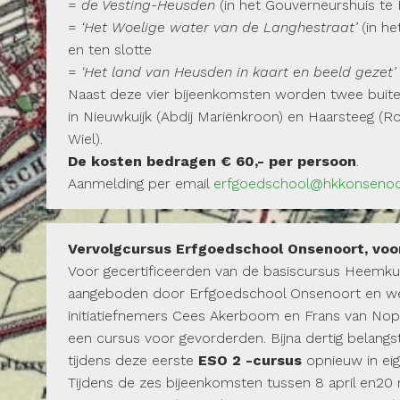
=
de Vesting-Heusden
(in het Gouverneurshuis te 
=
‘Het Woelige water van de Langhestraat’
(in he
en ten slotte
=
‘Het land van Heusden in kaart en beeld gezet’
Naast deze vier bijeenkomsten worden twee buite
in Nieuwkuijk (Abdij Mariënkroon) en Haarsteeg 
Wiel).
De kosten bedragen € 60,- per persoon
.
Aanmelding per email
erfgoedschool@hkkonsenoor
Vervolgcursus Erfgoedschool Onsenoort, voo
Voor gecertificeerden van de basiscursus Heemku
aangeboden door Erfgoedschool Onsenoort en we
initiatiefnemers Cees Akerboom en Frans van Noppe
een cursus voor gevorderden. Bijna dertig belangs
tijdens deze eerste
ESO 2 -cursus
opnieuw in ei
Tijdens de zes bijeenkomsten tussen 8 april en20