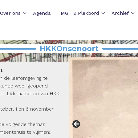
Over ons
Agenda
MGT & Plekbord
Archief
HKKOnsenoort
rt
an de leefomgeving te
emkunde weer geopend.
en. Lidmaatschap van HKK
ktober, 1 en 6 november
de volgende thema’s:
meentehuis te Vlijmen),