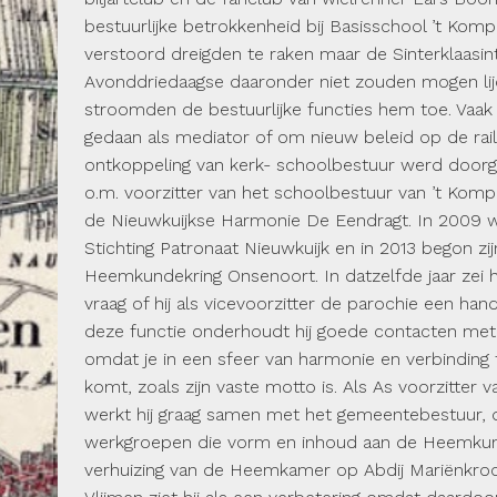
bestuurlijke betrokkenheid bij Basisschool ’t Kom
verstoord dreigden te raken maar de Sinterklaasi
Avonddriedaagse daaronder niet zouden mogen li
stroomden de bestuurlijke functies hem toe. Va
gedaan als mediator of om nieuw beleid op de rail
ontkoppeling van kerk- schoolbestuur werd doorge
o.m. voorzitter van het schoolbestuur van ’t Komp
de Nieuwkuijkse Harmonie De Eendragt. In 2009 w
Stichting Patronaat Nieuwkuijk en in 2013 begon zi
Heemkundekring Onsenoort. In datzelfde jaar zei hi
vraag of hij als vicevoorzitter de parochie een hand
deze functie onder­houdt hij goede contacten me
omdat je in een sfeer van harmonie en verbin­ding 
komt, zoals zijn vaste motto is. Als As voorzitte
werkt hij graag samen met het gemeentebestuur, de
werkgroepen die vorm en inhoud aan de Heemkun
verhuizing van de Heemkamer op Abdij Mariënkroon