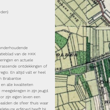
eden)
n onderhoudende
atieblad van de HKK
eringen en actuele
errassende ontdekkingen of
o. En altijd valt er heel
ch Brabantse
 en alle kwaliteiten
meegekregen in zijn jeugd.
oor zijn eigen leven een
aalden de sfeer thuis waar
eligieuze erfgoed heeft hij