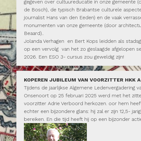
gegeven over cultuureducatie in onze gemeente 
de Bosch), de typisch Brabantse culturele aspect
journalist Hans van den Eeden) en de vaak verras
monumenten van onze gemeente (door architectu
Beaard)..
Jolanda Verhagen en Bert Kops leidden als stad
op een vervolg van het zo geslaagde afgelopen sei
2026. Een ESO 3- cursus zou geweldig zijn!
KOPEREN JUBILEUM VAN VOORZITTER HKK A
Tijdens de jaarlijkse Algemene Ledenvergadering
Onsenoort op 25 februari 2025 werd met het zitt
voorzitter Adrie Verboord herkozen. oor hem heeft
echter een bijzondere glans: hij zal er zijn 12,5- jari
bereiken. En die tijd heeft hij op een bijzonder act