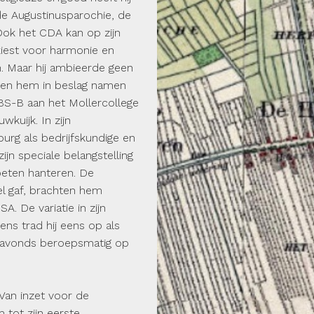
n de Augustinusparochie, de
 Ook het CDA kan op zijn
kiest voor harmonie en
en. Maar hij ambieerde geen
iten hem in beslag namen
HBS-B aan het Mollercollege
wkuijk. In zijn
burg als bedrijfskundige en
ijn speciale belangstelling
eten hanteren. De
eel gaf, brachten hem
A. De variatie in zijn
ns trad hij eens op als
’s avonds beroepsmatig op
. Van inzet voor de
 tot zijn eerste