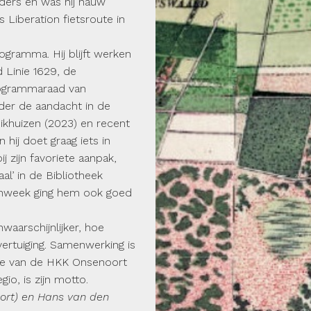
nders en was hij nauw
 Liberation fietsroute in
ogramma. Hij blijft werken
 Linie 1629, de
rogrammaraad van
der de aandacht in de
ikhuizen (2023) en recent
ij doet graag iets in
j zijn favoriete aanpak,
al’ in de Bibliotheek
enweek ging hem ook goed
waarschijnlijker, hoe
overtuiging. Samenwerking is
die van de HKK Onsenoort
io, is zijn motto.
ort) en Hans van den