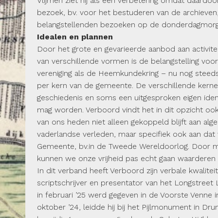
Vlijmen ziet hij als een verbetering omdat daardo
bezoek, bv. voor het bestuderen van de archieven, 
belangstellen­den bezoeken op de donderdagmorg
Idealen en plannen
Door het grote en gevarieerde aanbod aan activitei
van verschillende vormen is de belangstelling voor
vereniging als de Heemkundekring – nu nog steeds 
per kern van de gemeente. De verschillende kern
geschie­denis en soms een uitgesproken eigen ident
mag worden. Verboord vindt het in dit opzicht ook 
van ons heden niet alleen gekoppeld blijft aan al
vaderlandse verleden, maar specifiek ook aan dat 
Gemeente, bv.in de Tweede Wereldoorlog. Door m
kunnen we onze vrijheid pas echt gaan waarderen 
In dit verband heeft Verboord zijn verbale kwalitei
scriptschrijver en presentator van het Longstreet
in februari ’25 werd gegeven in de Voorste Venne i
oktober ’24, leidde hij bij het Pijlmonument in Dr