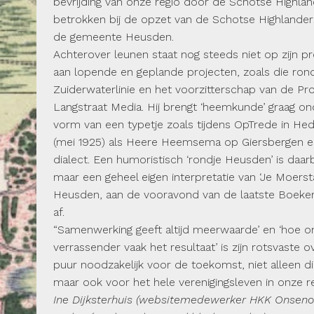
bevrijding van onze regio door de Schotse Highla
betrokken bij de opzet van de Schotse Highlanders
de gemeente Heusden.
Achterover leunen staat nog steeds niet op zijn pr
aan lopende en geplande projecten, zoals die rond
Zuiderwaterlinie en het voorzitterschap van de P
Langstraat Media. Hij brengt ‘heemkunde’ graag on
vorm van een typetje zoals tijdens OpTrede in Hed
(mei 1925) als Heere Heemsema op Giersbergen en h
dialect. Een humoristisch ‘rondje Heusden’ is daarbi
maar een geheel eigen interpretatie van ‘Je Moersta
Heusden, aan de vooravond van de laatste Boek
af.
“Samenwerking geeft altijd meerwaarde’ en ‘hoe on
verrassender vaak het resultaat’ is zijn rotsvaste 
puur noodzakelijk voor de toekomst, niet alleen 
maar ook voor het hele verenigingsleven in onze reg
Ine Dijksterhuis (websitemedewerker HKK Onseno