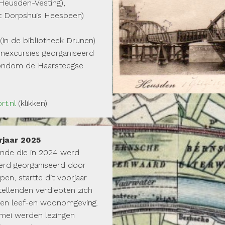
Heusden-Vesting),
t Dorpshuis Heesbeen)
(in de bibliotheek Drunen)
nexcursies georganiseerd
(Rondom de Haarsteegse
t.nl
(klikken)
rjaar 2025
nde die in 2024 werd
rd georganiseerd door
n, startte dit voorjaar
tellenden verdiepten zich
gen leef-en woonomgeving.
 mei werden lezingen