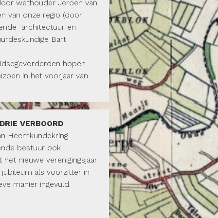
(door wethouder Jeroen van
en van onze regio (door
sende architectuur en
urdeskundige Bart
sgidsegevorderden hopen
zoen in het voorjaar van
DRIE VERBOORD
 van Heemkundekring
ende bestuur ook
 het nieuwe verenigingsjaar
g jubileum als voorzitter in
ieve manier ingevuld.