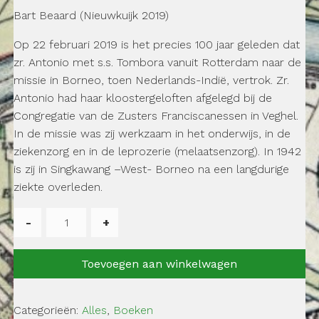
Bart Beaard (Nieuwkuijk 2019)
Op 22 februari 2019 is het precies 100 jaar geleden dat
zr. Antonio met s.s. Tombora vanuit Rotterdam naar de
missie in Borneo, toen Nederlands-Indië, vertrok. Zr.
Antonio had haar kloostergeloften afgelegd bij de
Congregatie van de Zusters Franciscanessen in Veghel.
In de missie was zij werkzaam in het onderwijs, in de
ziekenzorg en in de leprozerie (melaatsenzorg). In 1942
is zij in Singkawang –West- Borneo na een langdurige
ziekte overleden.
Het
levensverhaal
van
Toevoegen aan winkelwagen
zr.
Antonio,
Catharina
Categorieën:
Alles
,
Boeken