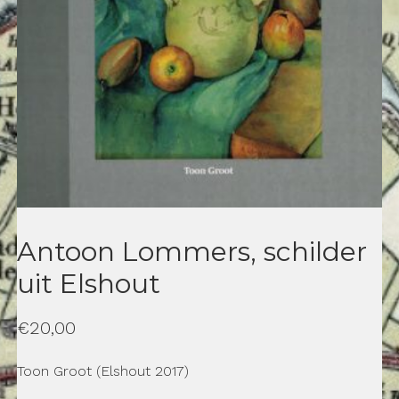
Antoon Lommers, schilder
uit Elshout
€
20,00
Toon Groot
(Elshout 2017)