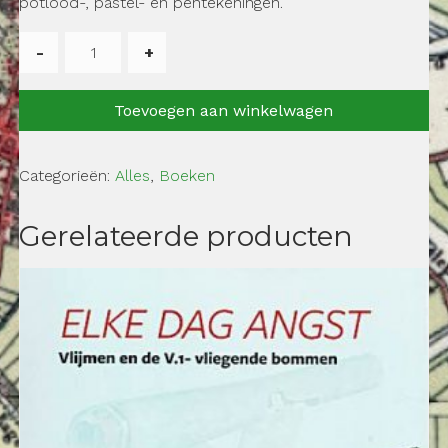
potlood-, pastel- en pentekeningen.
Antoon
Lommers,
schilder
Toevoegen aan winkelwagen
uit
Elshout
aantal
Categorieën:
Alles
,
Boeken
Gerelateerde producten