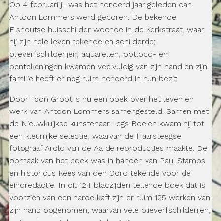
Op 4 februari jl. was het honderd jaar geleden dan
Antoon Lommers werd geboren. De bekende
Elshoutse huisschilder woonde in de Kerkstraat, waar
hij zijn hele leven tekende en schilderde;
olieverfschilderijen, aquarellen, potlood- en
pentekeningen kwamen veelvuldig van zijn hand en zijn
familie heeft er nog ruim honderd in hun bezit.
Door Toon Groot is nu een boek over het leven en
werk van Antoon Lommers samengesteld. Samen met
de Nieuwkuijkse kunstenaar Legs Boelen kwam hij tot
een kleurrijke selectie, waarvan de Haarsteegse
fotograaf Arold van de Aa de reproducties maakte. De
opmaak van het boek was in handen van Paul Stamps
en historicus Kees van den Oord tekende voor de
eindredactie. In dit 124 bladzijden tellende boek dat is
voorzien van een harde kaft zijn er ruim 125 werken van
zijn hand opgenomen, waarvan vele olieverfschilderijen,