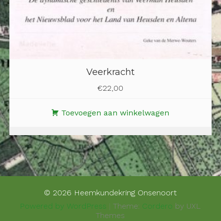
Veerkracht
€
22,00
Toevoegen aan winkelwagen
© 2026 Heemkundekring Onsenoort
Powered by WordPress
|
Theme:
Cordero
by UXL
Themes