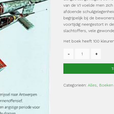
van de V.1 voelde men zich 
afdoende schuilgelegenheid
begrijpelijk bij de bewoners 
voortijdig neergestort in 
slachtoffers, vele gewonde
Het boek heeft 100 kleuren
Elke
dag
Angst
T
aantal
Categorieën:
Alles
,
Boeken