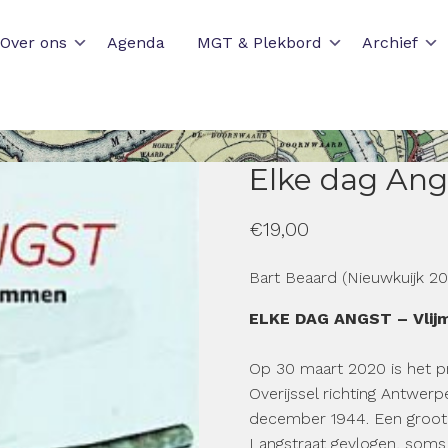
Over ons
Agenda
MGT & Plekbord
Archief
Elke dag Ang
€
19,00
Bart Beaard (Nieuwkuijk 20
ELKE DAG ANGST – Vlijm
Op 30 maart 2020 is het pre
Overijssel richting Antwerp
december 1944. Een groot g
Langstraat gevlogen, soms 