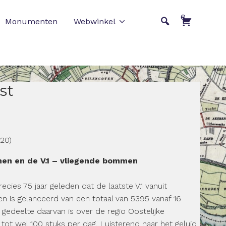
0
Monumenten
Webwinkel
st
20)
en en de V.1 – vliegende bommen
cies 75 jaar geleden dat de laatste V.1 vanuit
en is gelanceerd van een totaal van 5395 vanaf 16
edeelte daarvan is over de regio Oostelijke
tot wel 100 stuks per dag. Luisterend naar het geluid