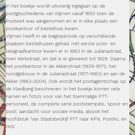
In het boekje wordt uitvoerig ingegaan op de
postgeschiedenis van Vlijmen vanaf 1850 toen de
Postwet was aangenomen en er in elke plaats een
postkantoor of bestelhuis kwam.
Vlijmen heeft in de beginperiode op verschillende
plaatsen bestelhuizen gehad. Het eerste post- en
telegraafkantoor kwam er in 1883 in de Julianastraat,
toen Kerkstraat, en dat is er geweest tot 1929. Daarna
het postkantoor in de Akkerstraat (1929-1971), het
noodgebouw in de Julianastraat (1971-1983) en aan de
Akker (1983-2004). Ook wordt het postagentschap op
de Vliedberg beschreven. In het boekje komen vele
namen en foto’s voor van het toenmalige PTT-
personeel, de complete serie poststempels, ‘spoor en
post’, aandacht voor sociale media, alsook het
hoofdstuk ‘Van Staatsbedrijf PTT naar KPN, PostNL en
ING’.