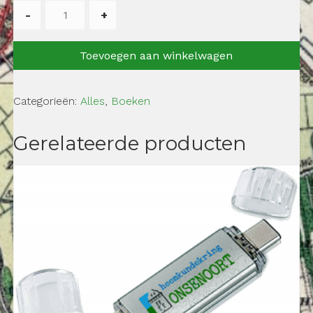
De
postgeschiedenis
van
Toevoegen aan winkelwagen
Vlijmen
aantal
Categorieën:
Alles
,
Boeken
Gerelateerde producten