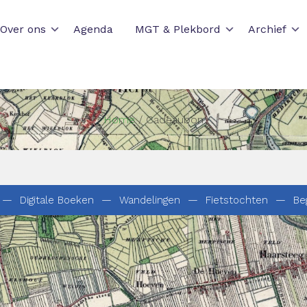
Over ons
Agenda
MGT & Plekbord
Archief
Home
/ Cadeaubon
—
Digitale Boeken
—
Wandelingen
—
Fietstochten
—
Be