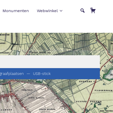
0
Monumenten
Webwinkel
graafplaatsen
—
USB-stick