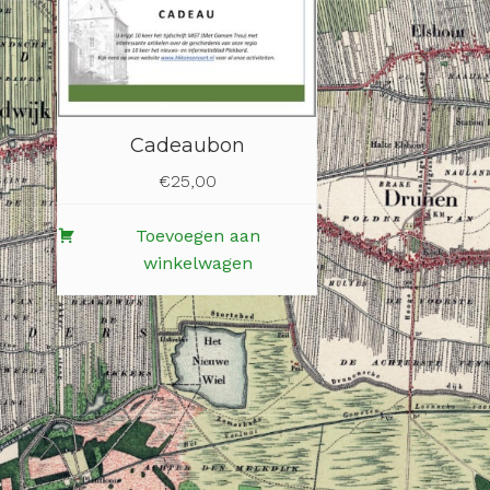
Cadeaubon
€
25,00
Toevoegen aan
winkelwagen